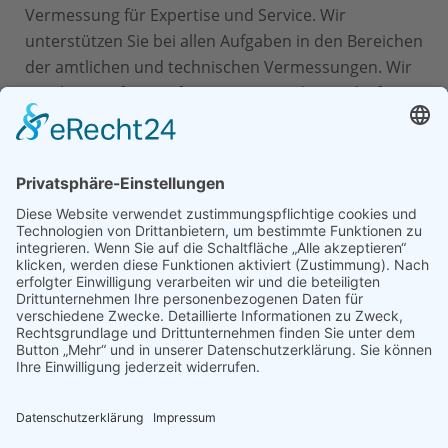
Vermessung für Expertise und Service. Wir
unterstützen Sie bei allen Aufgaben in den Bereichen
der amtlichen und technischen Vermessungen. Wir
würden uns freuen, für Sie tätig werden zu dürfen.
Kontakt
Hattermann Vermessung
Friedrich-Ebert-Str. 85
26725 Emden
04921 21522
04921 25885
info@vermessung-emden.de
Impressum
Datenschutz