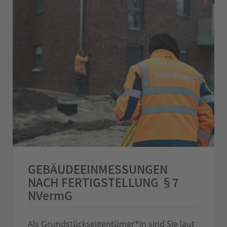
GEBÄUDEEIN­MESSUNGEN
NACH
FERTIGSTELLUNG §7
NVermG
Als Grundstücks­eigentümer*in sind Sie laut