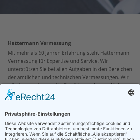
Hattermann Vermessung
Mit mehr als 60 Jahren Erfahrung steht Hattermann
Vermessung für Expertise und Service. Wir
unterstützen Sie bei allen Aufgaben in den Bereichen
der amtlichen und technischen Vermessungen. Wir
würden uns freuen, für Sie tätig werden zu dürfen.
Kontakt
Hattermann Vermessung
Friedrich-Ebert-Str. 85
26725 Emden
04921 21522